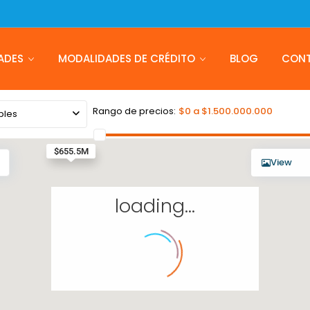
ADES
MODALIDADES DE CRÉDITO
BLOG
CON
Rango de precios:
$0 a $1.500.000.000
bles
$667.2M
$655.5M
View
loading...