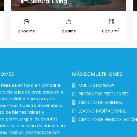
Tiim Natural Living
2
2 Rooms
2 Baths
62.50 m
HOMES
MÁS DE MULTIHOMES
omes
se enfoca en brindar el
MULTIESTIMADO®
rvicio a los colombianos en el
PREGUNTAS FRECUENTES
r con calidad humana y de
CRÉDITO DE VIVIENDA
inámica. Nuestra experiencia
LEASING HABITACIONAL
ea de bienes raíces y
ra permite que los clientes
CRÉDITO DE REMODELACIÓN
en su inversión dejándola en
ores manos. Contáctate con