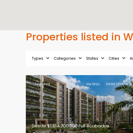
Properties listed in 
Types
Categories
States
Cities
A
Featured
Ver Más
GRAN OFERTA
Desde
$1.814.700.000
Full Acabados