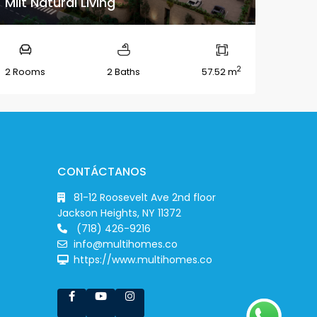
Miit Natural Living
2
2 Rooms
2 Baths
57.52 m
CONTÁCTANOS
81-12 Roosevelt Ave 2nd floor
Jackson Heights, NY 11372
(718) 426-9216
info@multihomes.co
https://www.multihomes.co