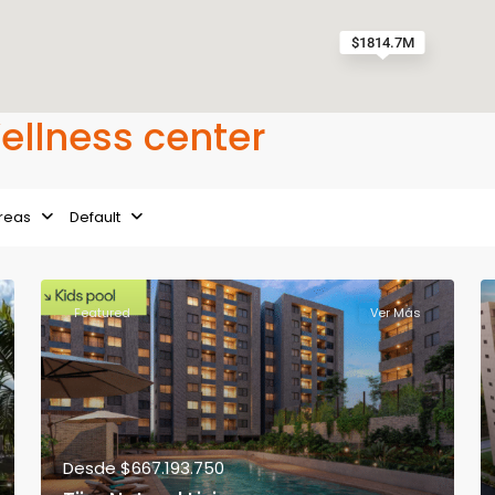
$1814.7M
Wellness center
reas
Default
Featured
Ver Más
Desde
$667.193.750