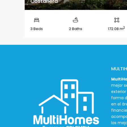
Costanera
2
3 Beds
2 Baths
172.08 m
MULTI
MultiH
mejor se
exterio
forma d
en el ár
financie
acompañ
las mej