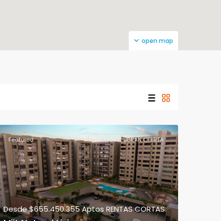
open map
Featured
Ver Más
GRAN OFERTA
Desde
$655.450.355
Aptos RENTAS CORTAS