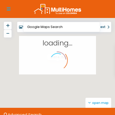
View
My Location
Fullscreen
Prev
Next
loading...
$1814.7M
open map
Advanced Search