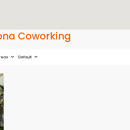
 Zona Coworking
reas
Default