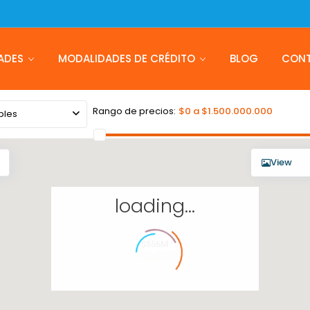
ADES
MODALIDADES DE CRÉDITO
BLOG
CON
Rango de precios:
$0 a $1.500.000.000
bles
View
loading...
$556M