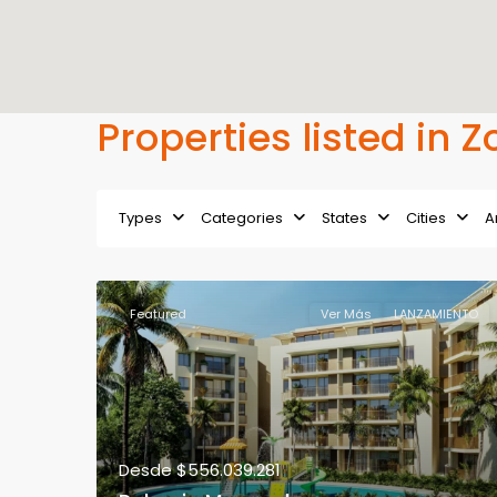
Properties listed in
Types
Categories
States
Cities
A
Featured
Ver Más
LANZAMIENTO
Desde
$556.039.281