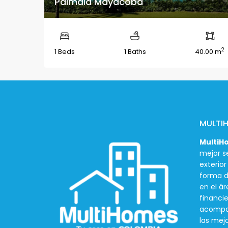
Palmaia Mayacoba
2
1 Beds
1 Baths
40.00 m
MULTI
MultiH
mejor se
exterio
forma d
en el ár
financie
acompañ
las mej