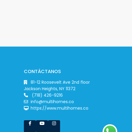
CONTÁCTANOS
81-12 Roosevelt Ave 2nd floor
Jackson Heights, NY 11372
(718) 426-9216
info@multihomes.co
https://www.multihomes.co