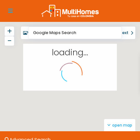
View
My Location
Fullscreen
Prev
Next
loading...
open map
Advanced Search