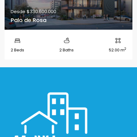
Desde
$330.600.000
Palo de Rosa
2
2 Beds
2 Baths
52.00 m