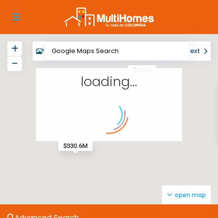
View
My Location
Fullscreen
Prev
Next
$329M
loading...
$330.6M
open map
Advanced Search