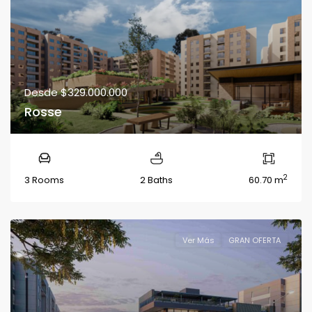
Desde
$329.000.000
Rosse
2
3 Rooms
2 Baths
60.70 m
Ver Más
GRAN OFERTA