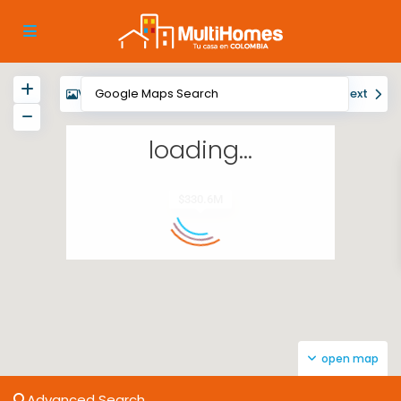
View
My Location
Fullscreen
Prev
Next
loading...
$330.6M
open map
Advanced Search