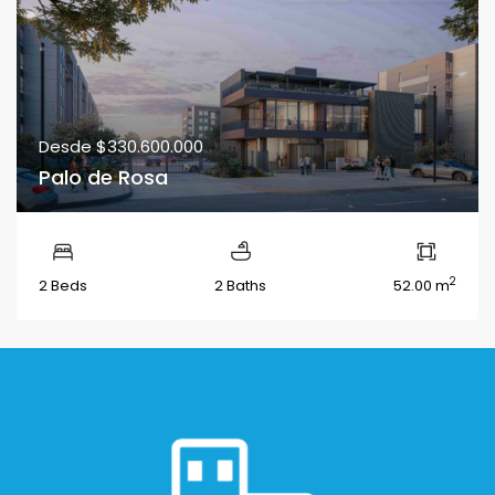
Desde
$330.600.000
Palo de Rosa
2
2 Beds
2 Baths
52.00 m