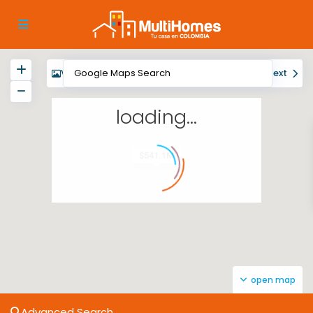
View
My Location
Fullscreen
Prev
Next
loading...
$541.1M
open map
Advanced Search