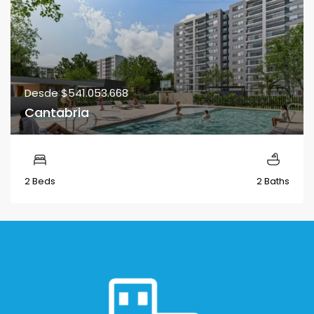
Desde
$541.053.668
Cantabria
2 Beds
2 Baths