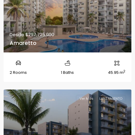
Desde
$297.725.000
Amaretto
2
2 Rooms
1 Baths
45.95 m
Ver Más
LANZAMIENTO