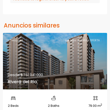
Anuncios similares
Featured
Ver Más
GRAN OFERTA
Desde
$751.941.000
Rivera del Rio
2
2 Beds
2 Baths
79.00 m