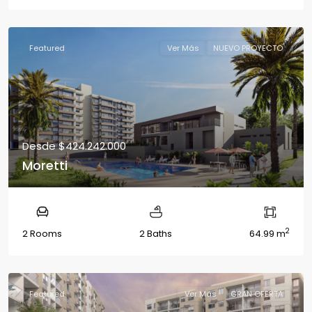
Featured
Ver Más
NUEVO PROYECTO
Desde
$424.242.000
Moretti
2
2 Rooms
2 Baths
64.99 m
Featured
Ver Más
GRAN OFERTA