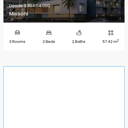
Desde
$384.114.000
Missoni
2
3 Rooms
2 Beds
2 Baths
57.42 m