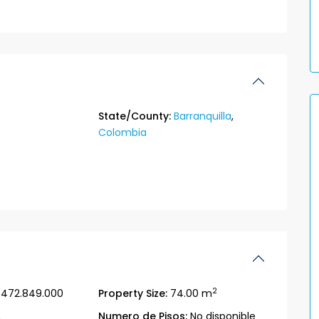
State/County:
Barranquilla
,
Colombia
2
472.849.000
Property Size:
74.00 m
2
Numero de Pisos:
No disponible