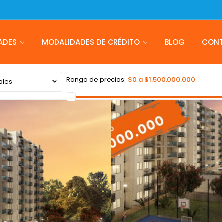
ADES
MODALIDADES DE CRÉDITO
BLOG
CON
Rango de precios:
$0 a $1.500.000.000
bles