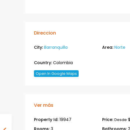
Direccion
City:
Barranquilla
Area:
Norte
Country:
Colombia
Open In Google Maps
Ver más
Property Id:
19947
Price:
$
Desde
Rooms:
3
Bathrooms: