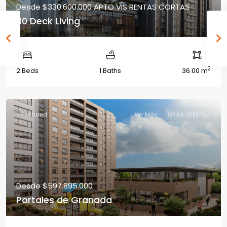
Desde
$330.600.000
APTO VIS RENTAS CORTAS
80 Deck Living
2
2 Beds
1 Baths
36.00 m
Featured
Ver Más
GRAN OFERTA
Desde
$597.895.000
Portales de Granada