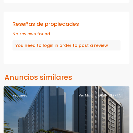
Reseñas de propiedades
No reviews found.
You need to
login
in order to post a review
Anuncios similares
Featured
Ver Más
GRAN OFERTA