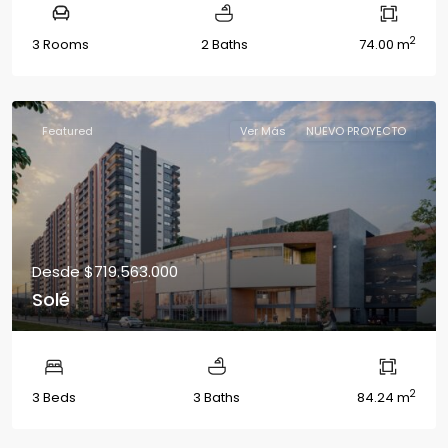
2
3 Rooms
2 Baths
74.00 m
Featured
Ver Más
NUEVO PROYECTO
Desde
$719.563.000
Solé
2
3 Beds
3 Baths
84.24 m