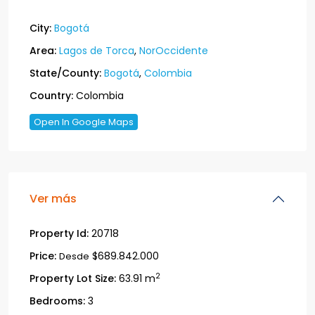
City:
Bogotá
Area:
Lagos de Torca
,
NorOccidente
State/County:
Bogotá
,
Colombia
Country:
Colombia
Open In Google Maps
Ver más
Property Id:
20718
Price:
$689.842.000
Desde
2
Property Lot Size:
63.91 m
Bedrooms:
3