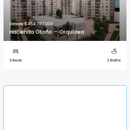
Desde
$464.787.000
Hacienda Otoño – Orquídea
3 Beds
2 Baths