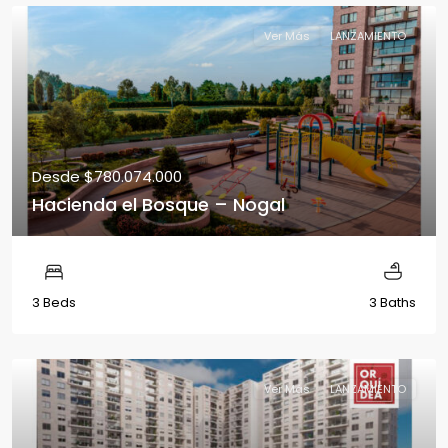
Ver Más
LANZAMIENTO
Desde
$780.074.000
Hacienda el Bosque – Nogal
3 Beds
3 Baths
Ver Más
LANZAMIENTO