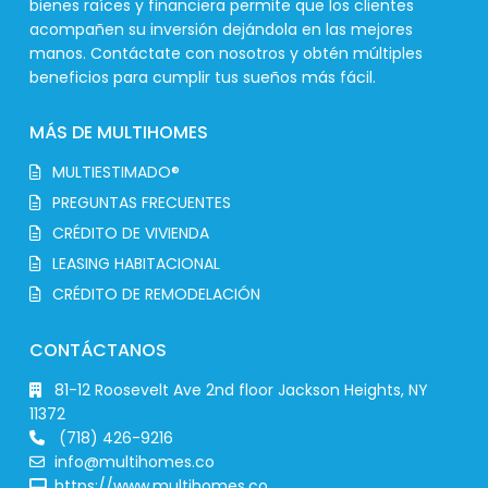
bienes raíces y financiera permite que los clientes
acompañen su inversión dejándola en las mejores
manos. Contáctate con nosotros y obtén múltiples
beneficios para cumplir tus sueños más fácil.
MÁS DE MULTIHOMES
MULTIESTIMADO®
PREGUNTAS FRECUENTES
CRÉDITO DE VIVIENDA
LEASING HABITACIONAL
CRÉDITO DE REMODELACIÓN
CONTÁCTANOS
81-12 Roosevelt Ave 2nd floor Jackson Heights, NY
11372
(718) 426-9216
info@multihomes.co
https://www.multihomes.co