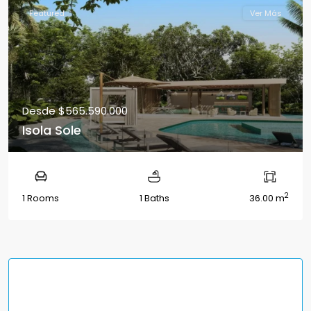
Featured
Ver Más
Desde
$565.590.000
Isola Sole
2
1 Rooms
1 Baths
36.00 m