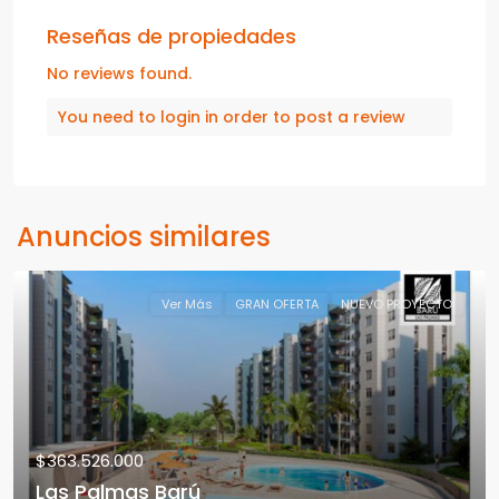
Reseñas de propiedades
No reviews found.
You need to
login
in order to post a review
Anuncios similares
Ver Más
GRAN OFERTA
NUEVO PROYECTO
$363.526.000
Las Palmas Barú