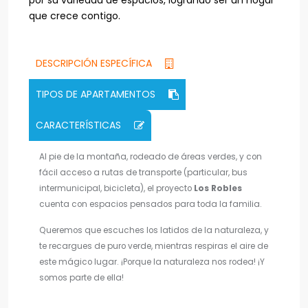
por su variedad de espacios, logrando ser un hogar
que crece contigo.
DESCRIPCIÓN ESPECÍFICA
TIPOS DE APARTAMENTOS
CARACTERÍSTICAS
Al pie de la montaña, rodeado de áreas verdes, y con
fácil acceso a rutas de transporte (particular, bus
intermunicipal, bicicleta), el proyecto
Los Robles
cuenta con espacios pensados para toda la familia.
Queremos que escuches los latidos de la naturaleza, y
te recargues de puro verde, mientras respiras el aire de
este mágico lugar. ¡Porque la naturaleza nos rodea! ¡Y
somos parte de ella!