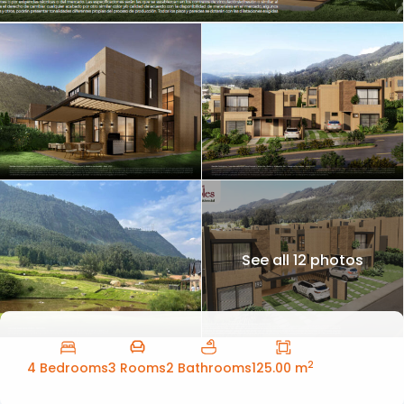
See all 12 photos
2
4 Bedrooms
3 Rooms
2 Bathrooms
125.00 m