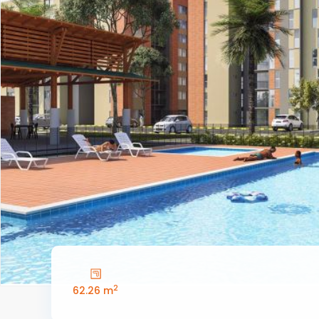
2
62.26 m