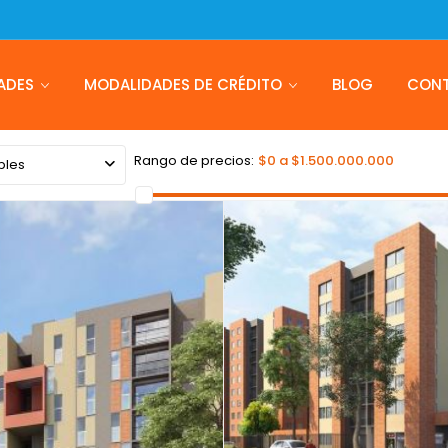
ADES
MODALIDADES DE CRÉDITO
BLOG
CON
Rango de precios:
$0 a $1.500.000.000
bles