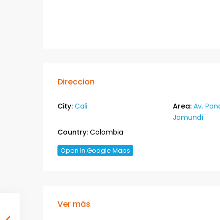
Direccion
City:
Cali
Area:
Av. Pan
Jamundí
Country:
Colombia
Open In Google Maps
Ver más