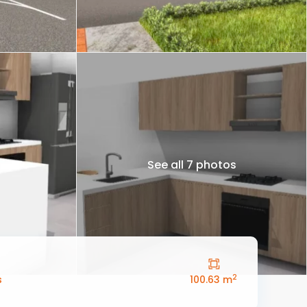
See all 7 photos
2
s
100.63 m