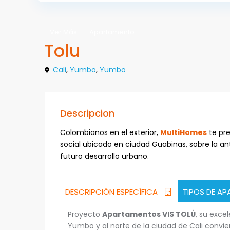
Ver Más
Apartamento
Tolu
Cali
,
Yumbo
,
Yumbo
Descripcion
Colombianos en el exterior,
MultiHomes
te pr
social ubicado en ciudad Guabinas, sobre la an
futuro desarrollo urbano.
DESCRIPCIÓN ESPECÍFICA
TIPOS DE A
Proyecto
Apartamentos VIS TOLÚ
, su exce
Yumbo y al norte de la ciudad de Cali convie