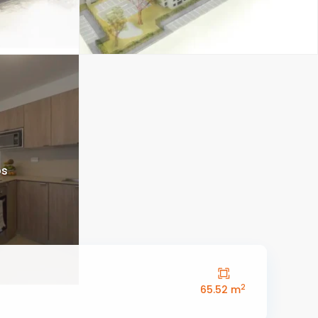
os
2
65.52 m