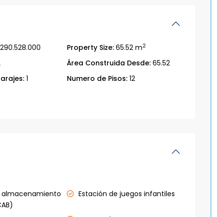
2
290.528.000
Property Size:
65.52 m
2
Área Construida Desde:
65.52
arajes:
1
Numero de Pisos:
12
e almacenamiento
Estación de juegos infantiles
CAB)