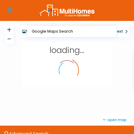
View
My Location
Fullscreen
Prev
Next
loading...
open map
Advanced Search