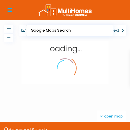
View
My Location
Fullscreen
Prev
Next
loading...
open map
Advanced Search