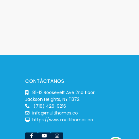
CONTÁCTANOS
81-12 Roosevelt Ave 2nd floor
Jackson Heights, NY 11372
(718) 426-9216
info@multihomes.co
https://www.multihomes.co