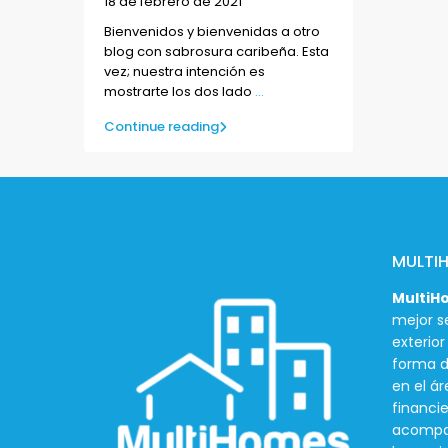
18 de febrero de 2021
Bienvenidos y bienvenidas a otro
blog con sabrosura caribeña. Esta
vez; nuestra intención es
mostrarte los dos lado
...
Continue reading
MULTI
MultiH
mejor se
exterio
forma d
en el ár
financie
acompañ