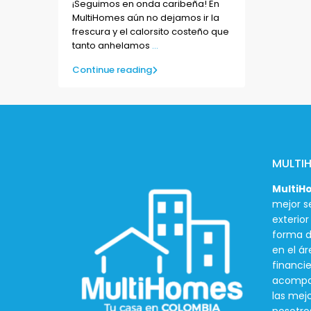
¡Seguimos en onda caribeña! En
MultiHomes aún no dejamos ir la
frescura y el calorsito costeño que
tanto anhelamos
...
Continue reading
MULTI
MultiH
mejor se
exterio
forma d
en el ár
financie
acompañ
las mej