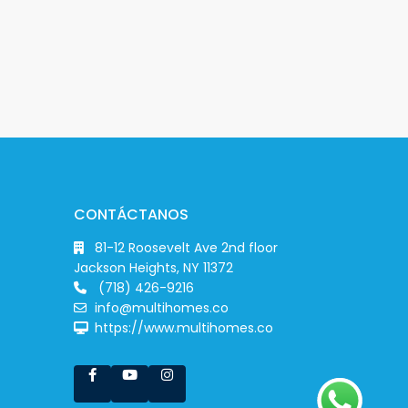
CONTÁCTANOS
81-12 Roosevelt Ave 2nd floor
Jackson Heights, NY 11372
(718) 426-9216
info@multihomes.co
https://www.multihomes.co