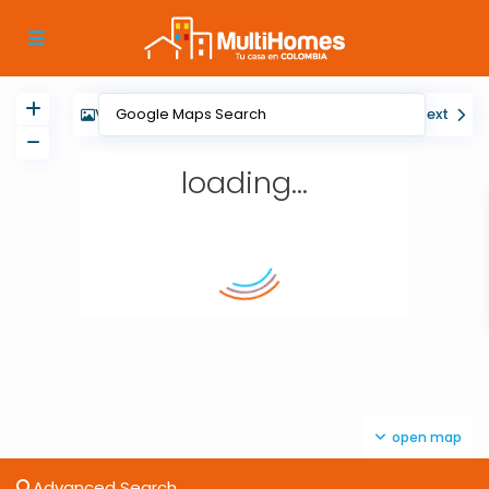
View
My Location
Fullscreen
Prev
Next
loading...
open map
Advanced Search