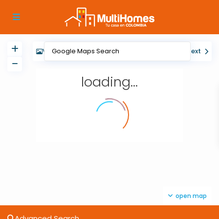
View
My Location
Fullscreen
Prev
Next
loading...
open map
Advanced Search