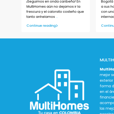
¡Seguimos en onda caribeña! En
Bogotá 
MultiHomes aún no dejamos ir la
a sus h
frescura y el calorsito costeño que
con una
tanto anhelamos
...
internac
Continue reading
Continu
MULTI
MultiH
mejor se
exterio
forma d
en el ár
financie
acompañ
las mej