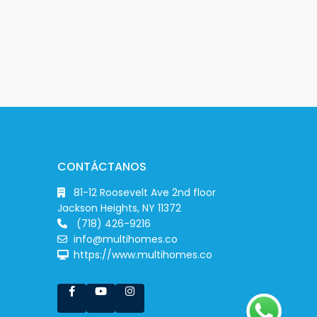
CONTÁCTANOS
81-12 Roosevelt Ave 2nd floor
Jackson Heights, NY 11372
(718) 426-9216
info@multihomes.co
https://www.multihomes.co