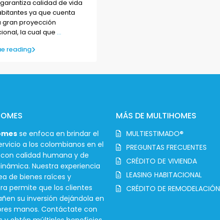
garantiza calidad de vida
abitantes ya que cuenta
 gran proyección
ional, la cual que
...
e reading
HOMES
MÁS DE MULTIHOMES
omes
se enfoca en brindar el
MULTIESTIMADO®
rvicio a los colombianos en el
PREGUNTAS FRECUENTES
r con calidad humana y de
CRÉDITO DE VIVIENDA
inámica. Nuestra experiencia
LEASING HABITACIONAL
ea de bienes raíces y
ra permite que los clientes
CRÉDITO DE REMODELACIÓN
en su inversión dejándola en
ores manos. Contáctate con