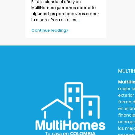
Está iniciando el año y en
MultiHomes queremos aportarte
algunos tips para que veas crecer
tu dinero. Para esto, es
...
Continue reading
MULTI
MultiH
mejor se
exterio
forma d
en el ár
financie
acompañ
las mej