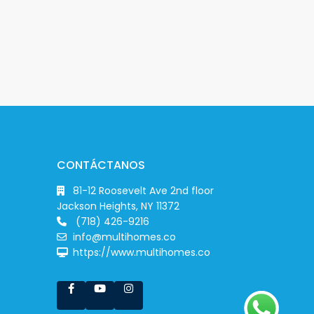
CONTÁCTANOS
81-12 Roosevelt Ave 2nd floor
Jackson Heights, NY 11372
(718) 426-9216
info@multihomes.co
https://www.multihomes.co