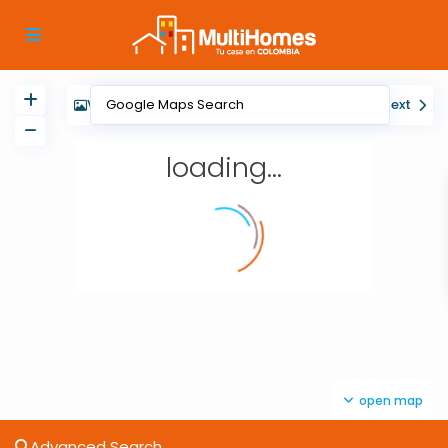
View
My Location
Fullscreen
Prev
Next
loading...
open map
Advanced Search