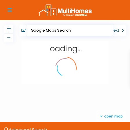
View
My Location
Fullscreen
Prev
Next
loading...
open map
Advanced Search