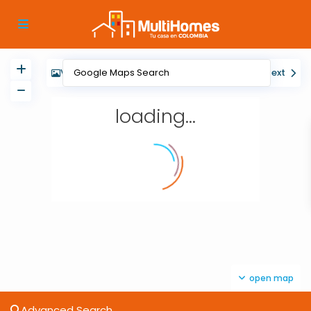
View
My Location
Fullscreen
Prev
Next
loading...
open map
Advanced Search