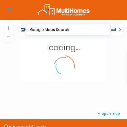
View
My Location
Fullscreen
Prev
Next
loading...
open map
Advanced Search