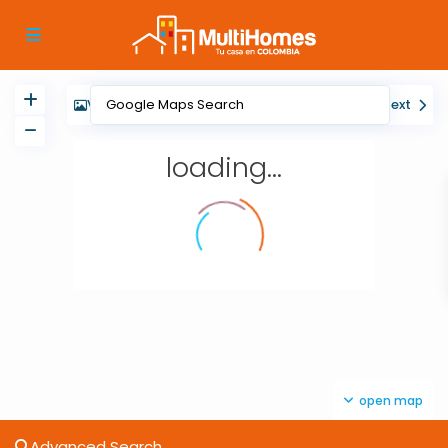
View
My Location
Fullscreen
Prev
Next
loading...
open map
Advanced Search