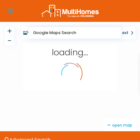
View
My Location
Fullscreen
Prev
Next
loading...
open map
Advanced Search