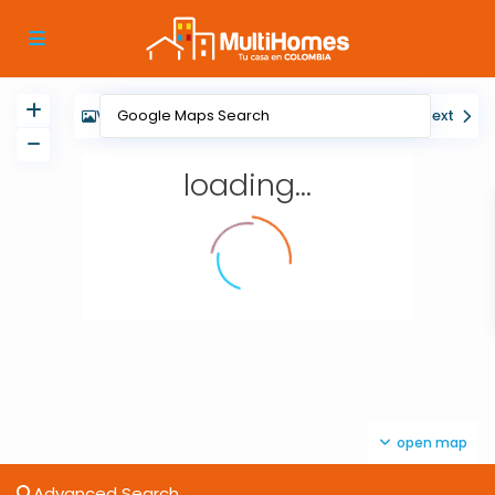
View
My Location
Fullscreen
Prev
Next
loading...
open map
Advanced Search