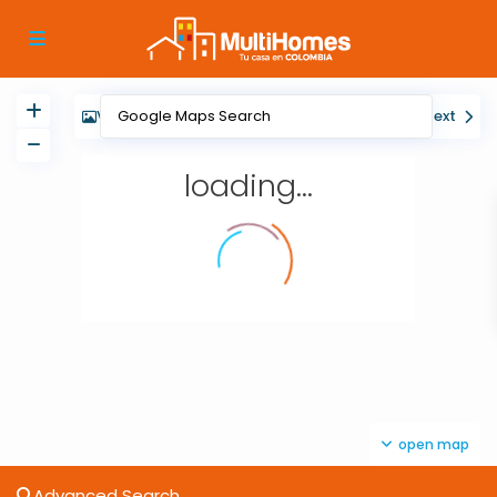
View
My Location
Fullscreen
Prev
Next
loading...
open map
Advanced Search