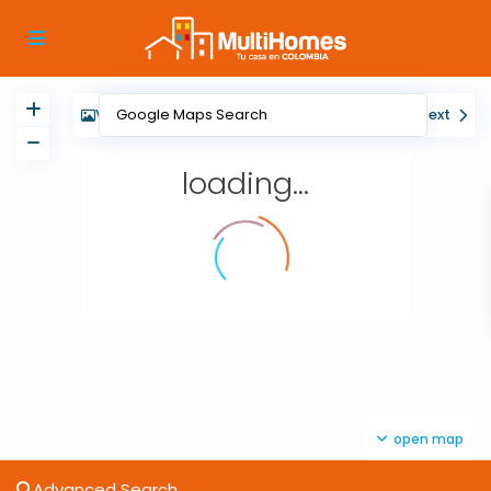
View
My Location
Fullscreen
Prev
Next
loading...
open map
Advanced Search