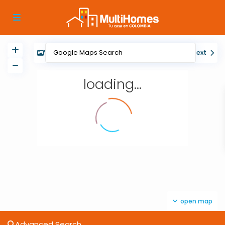
View
My Location
Fullscreen
Prev
Next
loading...
open map
Advanced Search