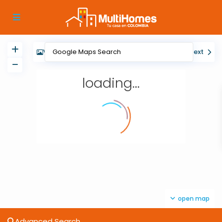
View
My Location
Fullscreen
Prev
Next
loading...
open map
Advanced Search