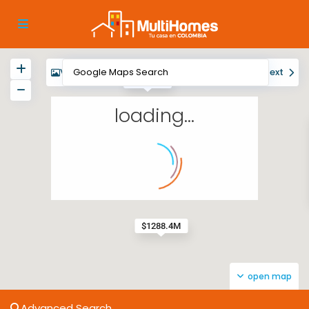
View
My Location
Fullscreen
Prev
Next
$523.2M
loading...
$1288.4M
open map
Advanced Search