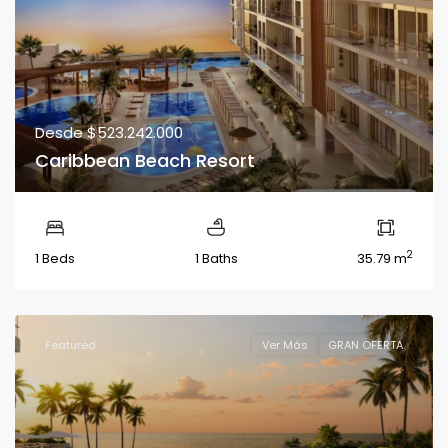
Desde
$523.242.000
Caribbean Beach Resort
2
1 Beds
1 Baths
35.79 m
Featured
Ver Más
GRAN OFERTA