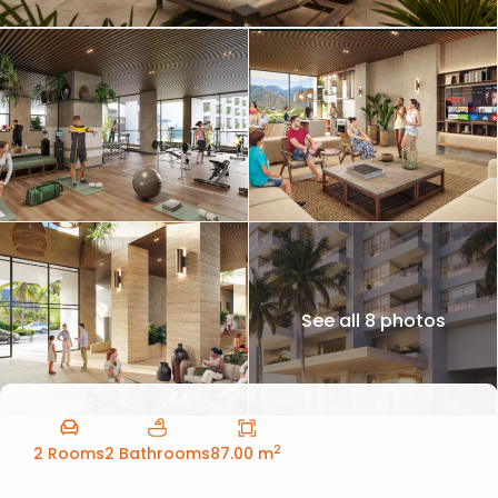
See all 8 photos
2
2 Rooms
2 Bathrooms
87.00 m