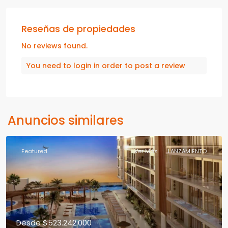
Reseñas de propiedades
No reviews found.
You need to
login
in order to post a review
Anuncios similares
Featured
Ver Más
LANZAMIENTO
Desde
$523.242.000