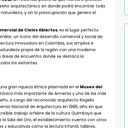
diseño arquitectónico en donde podrá encontrar toda
naturaleza, y sin la preocupación que genera el
mercial de Cielos Abiertos
, es el lugar perfecto
liar; un ícono del desarrollo comercial y social de
tectura innovadora en Colombia, sus amplios e
 naturaleza propia de la región con una moderna
es áreas de encuentro donde se destaca la
dos los visitantes.
 una gran riqueza étnica plasmada en el
Museo del
tectónica más importante de Armenia y una de las más
iseño, a cargo del reconocido arquitecto Rogelio
remio Nacional de Arquitectura en 1986, año en que
ncreíble trabajo orfebre de la cultura Quimbaya que
la Sala del Oro, el establecimiento cuenta con otros
s y educativas como la lectura infantil, talleres,