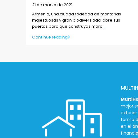
21 de marzo de 2021
Armenia, una ciudad rodeada de montañas
majestuosas y gran biodiversidad, abre sus
puertas para que construyas mara
...
Continue reading
MULTI
MultiH
mejor se
exterio
forma d
en el ár
financie