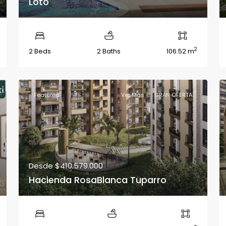
Loto
2
2 Beds
2 Baths
106.52 m
Featured
Ver Más
GRAN OFERTA
Desde
$410.579.000
Hacienda RosaBlanca Tuparro