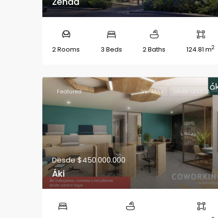
Zenda
2
2 Rooms
3 Beds
2 Baths
124.81 m
Featured
Ver Más
GRAN OFERTA
Desde
$450.000.000
Áki