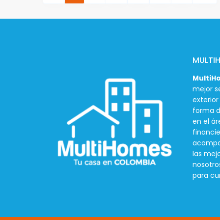
MULTI
MultiH
mejor se
exterio
forma d
en el ár
financie
acompañ
las mej
nosotro
para cu