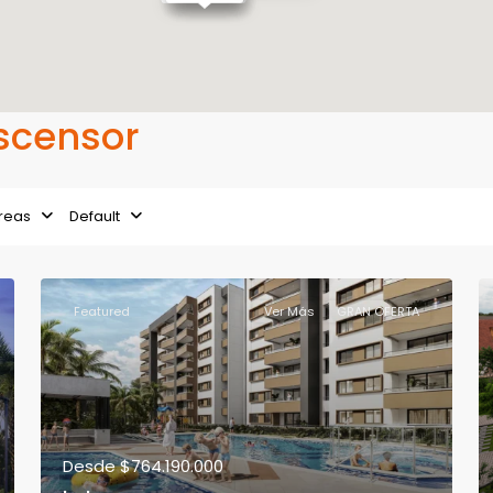
Ascensor
reas
Default
Featured
Ver Más
GRAN OFERTA
Desde
$764.190.000