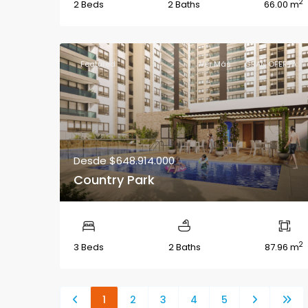
2
2 Beds
2 Baths
66.00 m
Featured
Ver Más
GRAN OFERTA
Desde
$648.914.000
Country Park
2
3 Beds
2 Baths
87.96 m
1
2
3
4
5