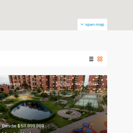
open map
Featured
Ver Más
GRAN OFERTA
Desde
$511.899.888