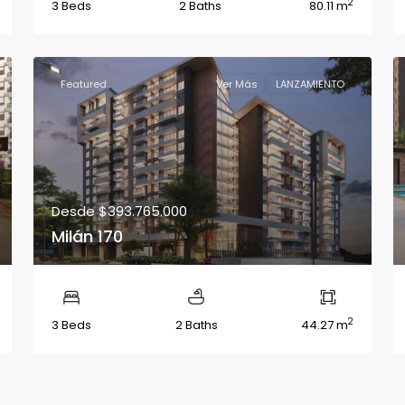
2
3 Beds
2 Baths
80.11 m
Featured
Ver Más
LANZAMIENTO
Desde
$393.765.000
Milán 170
2
3 Beds
2 Baths
44.27 m