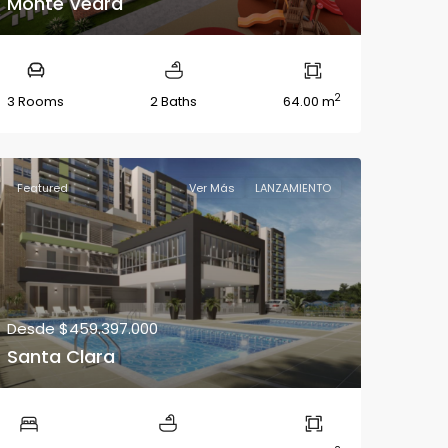
Monte Vedra
2
3 Rooms
2 Baths
64.00 m
Featured
Ver Más
LANZAMIENTO
Desde
$459.397.000
Santa Clara