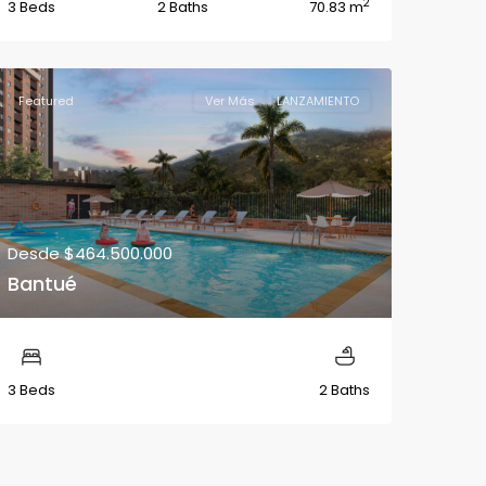
2
3 Beds
2 Baths
70.83 m
Featured
Ver Más
LANZAMIENTO
Desde
$464.500.000
Bantué
3 Beds
2 Baths