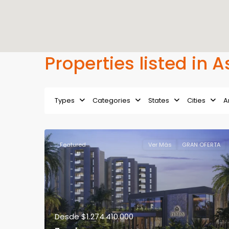
Properties listed in 
Types
Categories
States
Cities
A
Featured
Ver Más
GRAN OFERTA
Desde
$1.274.410.000