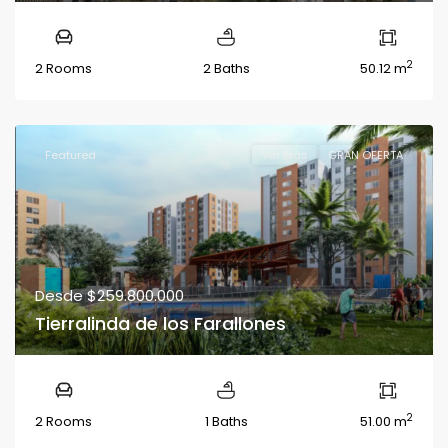
2
2 Rooms
2 Baths
50.12 m
Featured
Ver Más
GRAN OFERTA
Desde
$259.800.000
Tierralinda de los Farallones
2
2 Rooms
1 Baths
51.00 m