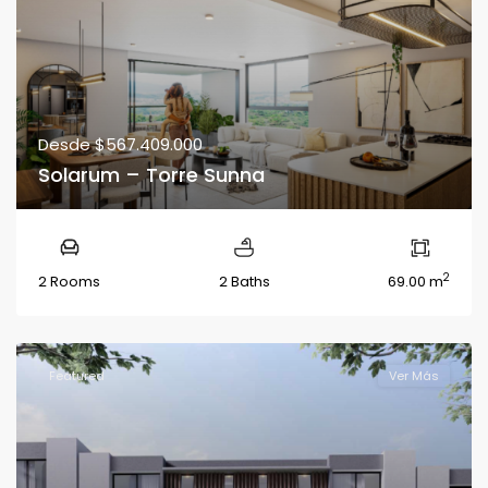
Desde
$567.409.000
Solarum – Torre Sunna
2
2 Rooms
2 Baths
69.00 m
Featured
Ver Más