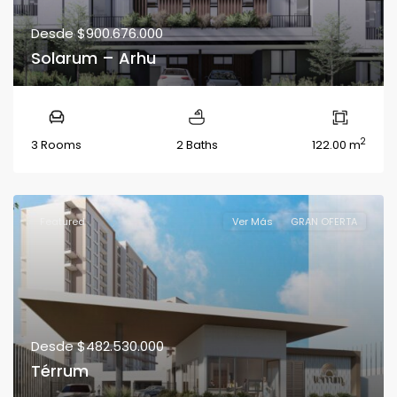
Desde
$900.676.000
Solarum – Arhu
2
3 Rooms
2 Baths
122.00 m
Featured
Ver Más
GRAN OFERTA
Desde
$482.530.000
Térrum