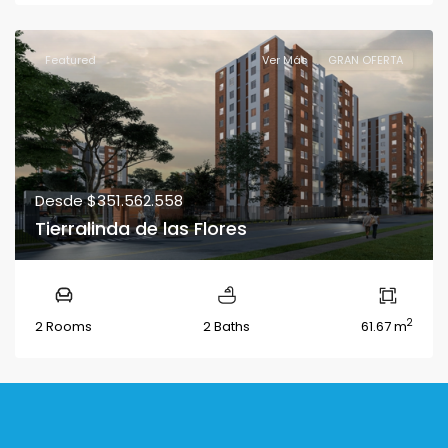
Featured
Ver Más
GRAN OFERTA
Desde
$351.562.558
Tierralinda de las Flores
2
2 Rooms
2 Baths
61.67 m