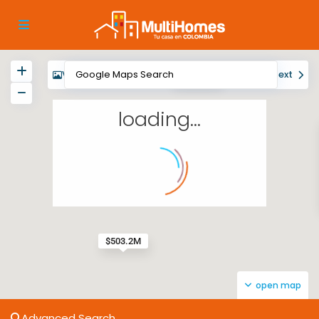
View
My Location
Fullscreen
Prev
Next
$443.8M
loading...
$503.2M
open map
Advanced Search