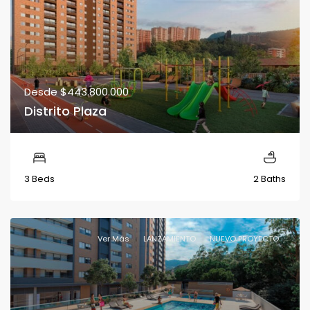
Desde
$443.800.000
Distrito Plaza
3 Beds
2 Baths
Ver Más
LANZAMIENTO
NUEVO PROYECTO