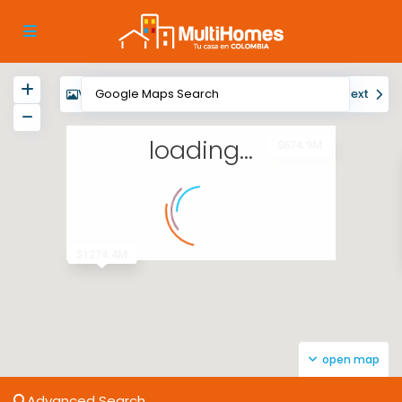
View
My Location
Fullscreen
Prev
Next
loading...
$674.9M
$1274.4M
open map
Advanced Search