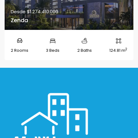
Desde
$1.274.410.000
Zenda
2
2 Rooms
3 Beds
2 Baths
124.81 m