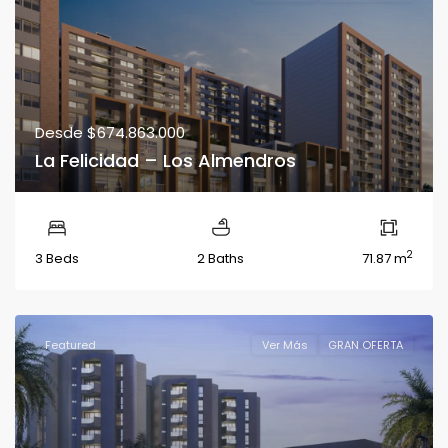
Desde
$674.863.000
La Felicidad – Los Almendros
2
3 Beds
2 Baths
71.87 m
Featured
Ver Más
GRAN OFERTA