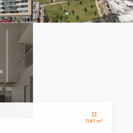
os
2
71.87 m