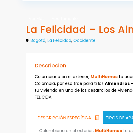
Ver Más
Apartamento
La Felicidad – Los A
Bogotá
,
La Felicidad
,
Occidente
Descripcion
Colombiano en el exterior,
MultiHomes
te aco
Colombia, por eso trae para ti los
Almendros – 
tu vivienda en uno de los desarrollos de vivie
FELICIDA.
DESCRIPCIÓN ESPECÍFICA
TIPOS DE A
Colombiano en el exterior,
MultiHomes
te a