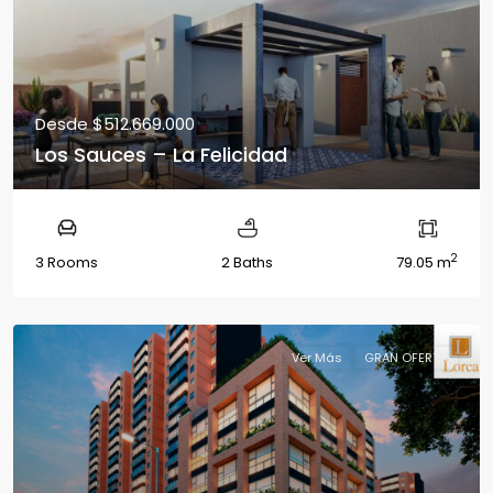
Desde
$512.669.000
Los Sauces – La Felicidad
2
3 Rooms
2 Baths
79.05 m
Ver Más
GRAN OFERTA