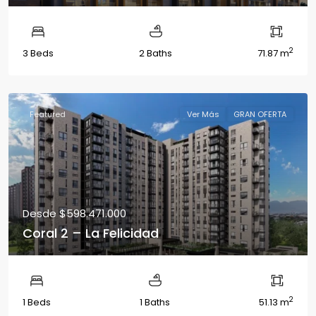
2
3 Beds
2 Baths
71.87 m
Featured
Ver Más
GRAN OFERTA
Desde
$598.471.000
Coral 2 – La Felicidad
2
1 Beds
1 Baths
51.13 m