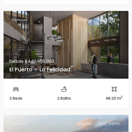
Featured
Ver Más
GRAN OFERTA
Desde
$440.966.000
El Puerto – La Felicidad
2
2 Beds
2 Baths
48.20 m
Featured
Ver Más
GRAN OFERTA