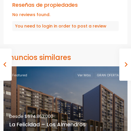
Reseñas de propiedades
No reviews found.
You need to
login
in order to post a review
Anuncios similares
Featured
Ver Más
GRAN OFERTA
Desde
$674.863.000
La Felicidad – Los Almendros