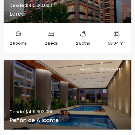
Desde
$410.120.000
Lorca
2
2 Rooms
2 Beds
2 Baths
58.04 m
Ver Más
GRAN OFERTA
Desde
$491.303.000
Peñón de Alicante