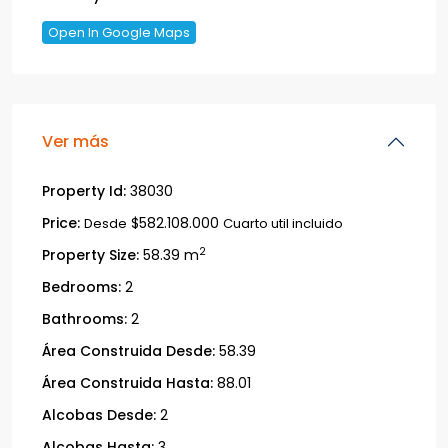
Open In Google Maps
Ver más
Property Id:
38030
Price:
$582.108.000
Desde
Cuarto util incluido
2
Property Size:
58.39 m
Bedrooms:
2
Bathrooms:
2
Área Construida Desde:
58.39
Área Construida Hasta:
88.01
Alcobas Desde:
2
Alcobas Hasta:
3