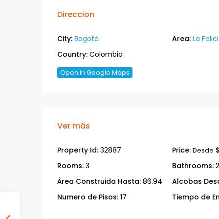
Direccion
City:
Bogotá
Area:
La Felic
Country:
Colombia
Open In Google Maps
Ver más
Property Id:
32887
Price:
$
Desde
Rooms:
3
Bathrooms:
Área Construida Hasta:
86.94
Alcobas Des
Numero de Pisos:
17
Tiempo de En