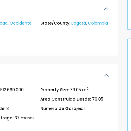
idad
,
Occidente
State/County:
Bogotá
,
Colombia
2
512.669.000
Property Size:
79.05 m
2
Área Construida Desde:
79.05
de:
3
Numero de Garajes:
1
trega:
37 meses