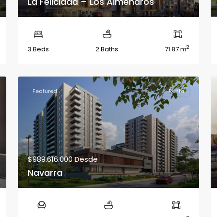
La Felicidad – Los Almendros
2
3 Beds
2 Baths
71.87 m
Featured
Renta
$989.616.000
Desde
Navarra