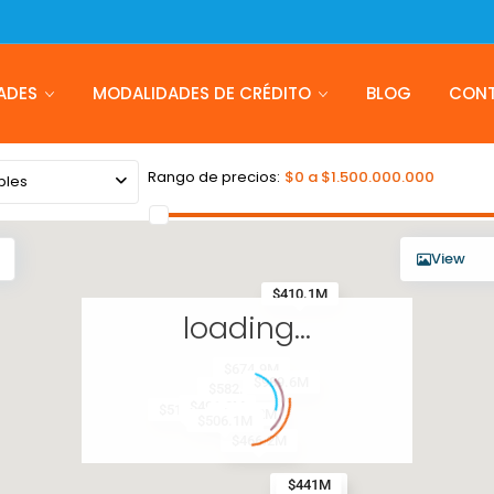
ADES
MODALIDADES DE CRÉDITO
BLOG
CON
Rango de precios:
$0 a $1.500.000.000
bles
View
$410.1M
loading...
$674.9M
$989.6M
$582.1M
$491.3M
$512.7M
$640.4M
$680.2M
$506.1M
$466.2M
$598.5M
$441M