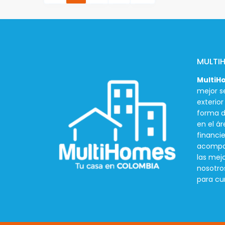
MULTI
MultiH
mejor se
exterio
forma d
en el ár
financie
acompañ
las mej
nosotro
para cu