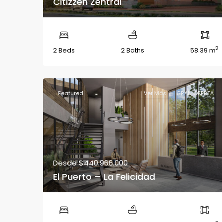
Citizzen Zentral
2
2 Beds
2 Baths
58.39 m
Featured
Ver Más
GRAN OFERTA
Desde
$440.966.000
El Puerto – La Felicidad