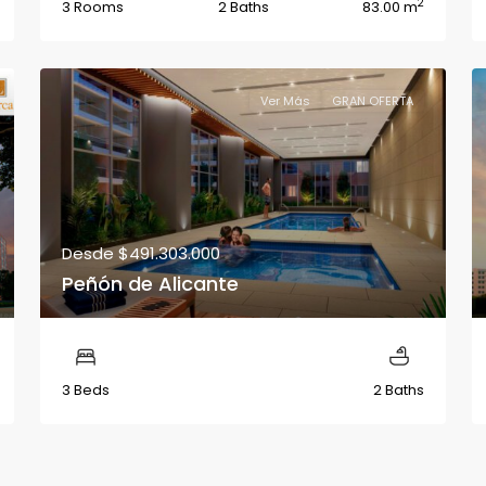
2
3 Rooms
2 Baths
83.00 m
Ver Más
GRAN OFERTA
Desde
$491.303.000
Peñón de Alicante
3 Beds
2 Baths