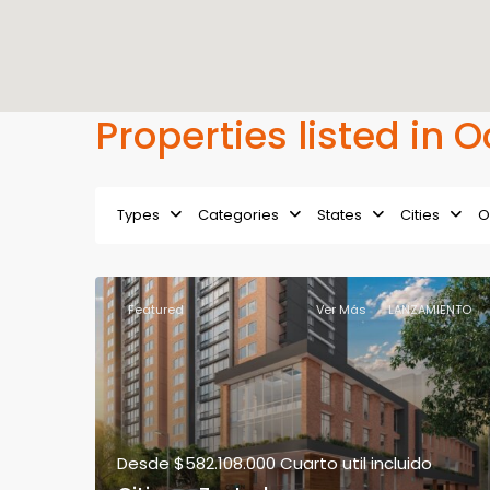
Properties listed in 
Types
Categories
States
Cities
O
Featured
Ver Más
LANZAMIENTO
Desde
$582.108.000
Cuarto util incluido