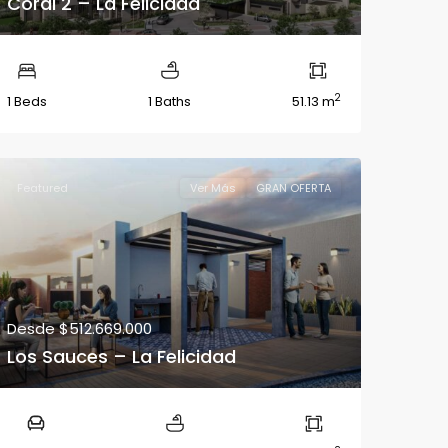
Coral 2 – La Felicidad
2
1 Beds
1 Baths
51.13 m
Featured
Ver Más
GRAN OFERTA
Desde
$512.669.000
Los Sauces – La Felicidad