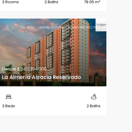
2
3 Rooms
2 Baths
79.05 m
Ver Más
GRAN OFERTA
NUEVO PROYECTO
Desde
$640.394.000
La Almería Alsacia Reservado
3 Beds
2 Baths