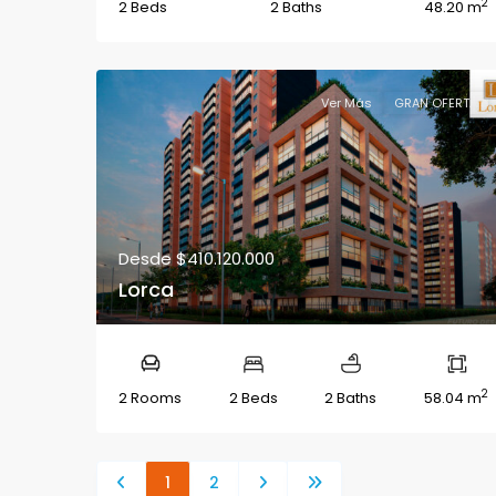
2
2 Beds
2 Baths
48.20 m
Ver Más
GRAN OFERTA
Desde
$410.120.000
Lorca
2
2 Rooms
2 Beds
2 Baths
58.04 m
1
2