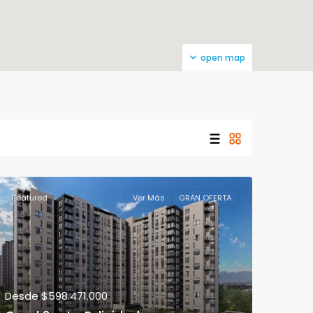
open map
Featured
Ver Más
GRAN OFERTA
Desde
$598.471.000