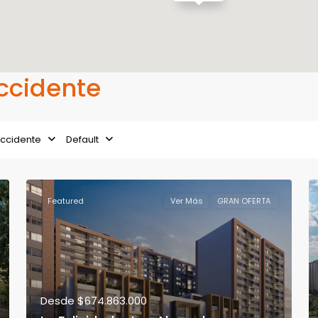
Occidente
ccidente
Default
Featured
Ver Más
GRAN OFERTA
Desde
$674.863.000