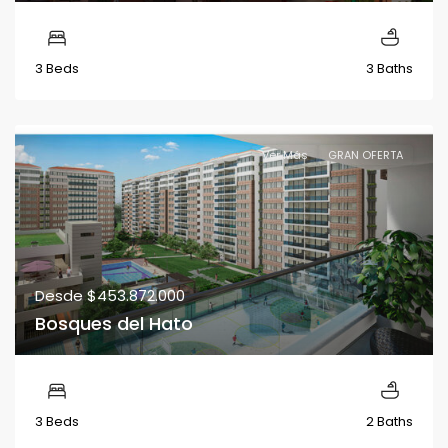
3 Beds
3 Baths
Ver Más
GRAN OFERTA
Desde
$453.872.000
Bosques del Hato
3 Beds
2 Baths