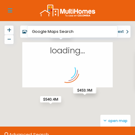
View
My Location
Fullscreen
Prev
Next
$472.8M
loading...
$1075.7M
$453.9M
$540.4M
open map
Advanced Search