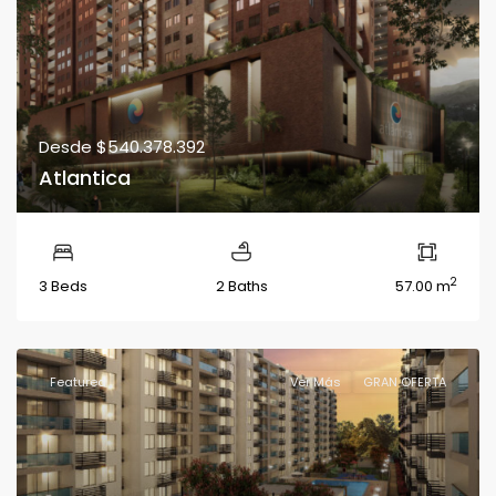
Desde
$540.378.392
Atlantica
2
3 Beds
2 Baths
57.00 m
Featured
Ver Más
GRAN OFERTA