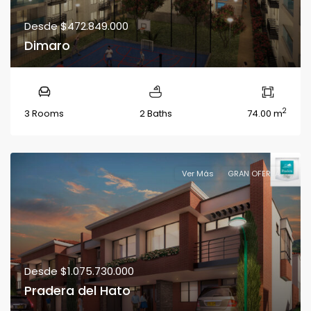
Desde
$472.849.000
Dimaro
2
3 Rooms
2 Baths
74.00 m
Ver Más
GRAN OFERTA
Desde
$1.075.730.000
Pradera del Hato