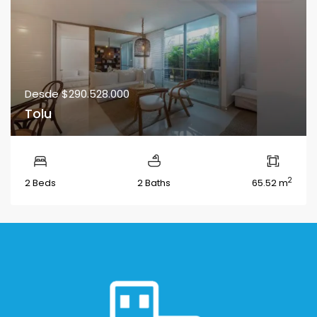
Desde
$290.528.000
Tolu
2
2 Beds
2 Baths
65.52 m