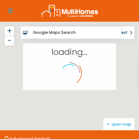
View
My Location
Fullscreen
Prev
Next
loading...
$290.5M
open map
Advanced Search