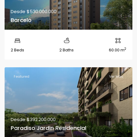
Desde
$530.000.000
Barcelo
2
2 Beds
2 Baths
60.00 m
Featured
Ver Más
Desde
$392.200.000
Paradiso Jardin Residencial