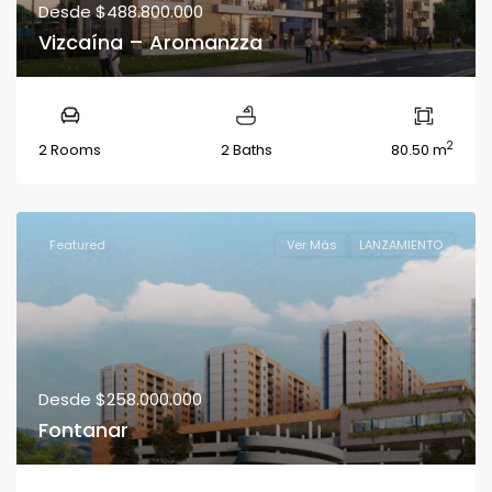
Desde
$488.800.000
Vizcaína – Aromanzza
2
2 Rooms
2 Baths
80.50 m
Featured
Ver Más
LANZAMIENTO
Desde
$258.000.000
Fontanar