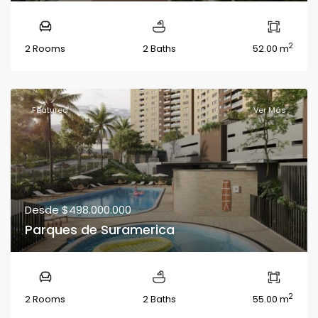
2
2 Rooms
2 Baths
52.00 m
Featured
Ver Más
Desde
$498.000.000
Parques de Suramerica
2
2 Rooms
2 Baths
55.00 m