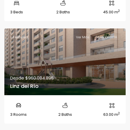
2
3 Beds
2 Baths
45.00 m
Featured
Ver Más
GRAN OFERTA
Desde
$960.084.896
Linz del Río
2
3 Rooms
2 Baths
63.00 m