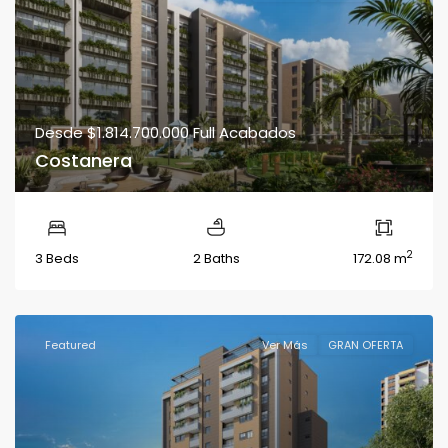
Desde
$1.814.700.000
Full Acabados
Costanera
2
3 Beds
2 Baths
172.08 m
Featured
Ver Más
GRAN OFERTA