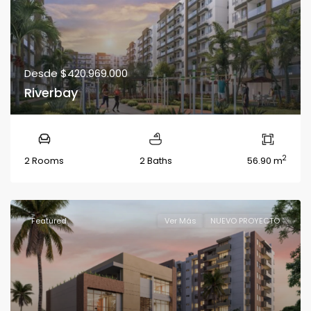
Desde
$420.969.000
Riverbay
2
2 Rooms
2 Baths
56.90 m
Featured
Ver Más
NUEVO PROYECTO