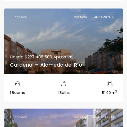
Featured
Ver Más
LANZAMIENTO
Desde
$227.488.500
Aptos VIS
Cardenal – Alameda del Río
2
1 Rooms
1 Baths
51.00 m
Featured
Ver Más
GRAN OFERTA