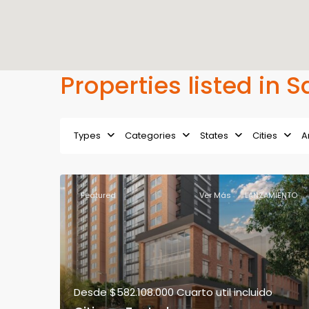
Properties listed in S
Types
Categories
States
Cities
A
Featured
Ver Más
LANZAMIENTO
Desde
$582.108.000
Cuarto util incluido