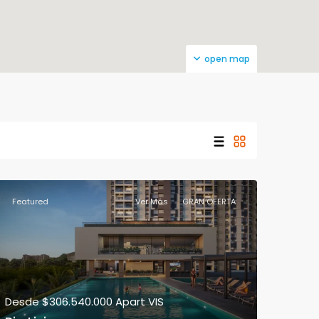
open map
Featured
Ver Más
GRAN OFERTA
Desde
$306.540.000
Apart VIS