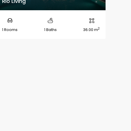
Rio Living
2
1 Rooms
1 Baths
36.00 m