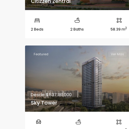
Citizzen Zentral
2
2 Beds
2 Baths
58.39 m
Featured
Ver Más
Desde
$537.181.000
Sky Tower