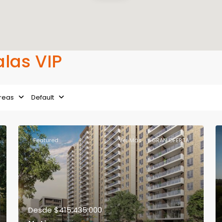
alas VIP
reas
Default
Featured
Ver Más
GRAN OFERTA
Desde
$415.435.000