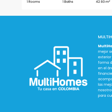
2
1 Rooms
1 Baths
42.93 m
MULTI
MultiH
mejor se
exterio
forma d
en el ár
financie
acompañ
las mej
nosotro
para cu