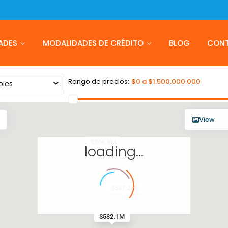
ADES
MODALIDADES DE CRÉDITO
BLOG
CON
Rango de precios:
$0 a $1.500.000.000
bles
View
$306.5M
loading...
$537.2M
$415.4M
$582.1M